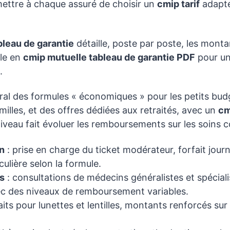
rmettre à chaque assuré de choisir un
cmip tarif
adapté
bleau de garantie
détaille, poste par poste, les montan
ble en
cmip mutuelle tableau de garantie PDF
pour un
.
al des formules « économiques » pour les petits bud
milles, et des offres dédiées aux retraités, avec un
cm
iveau fait évoluer les remboursements sur les soins 
on
: prise en charge du ticket modérateur, forfait journa
ulière selon la formule.
s
: consultations de médecins généralistes et spéciali
vec des niveaux de remboursement variables.
aits pour lunettes et lentilles, montants renforcés sur