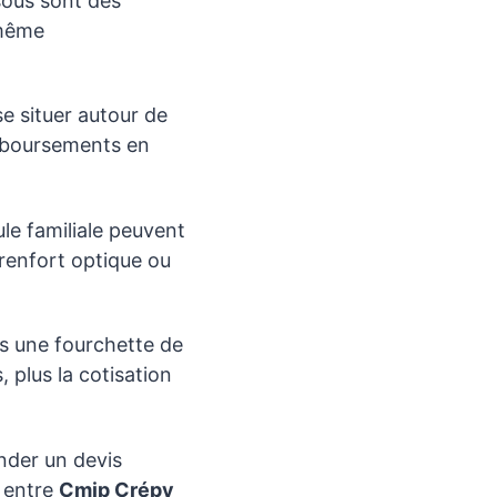
sous sont des
 même
e situer autour de
emboursements en
le familiale peuvent
 renfort optique ou
ns une fourchette de
 plus la cotisation
ander un devis
e entre
Cmip Crépy