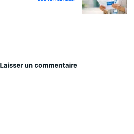
Laisser un commentaire
Commentaire