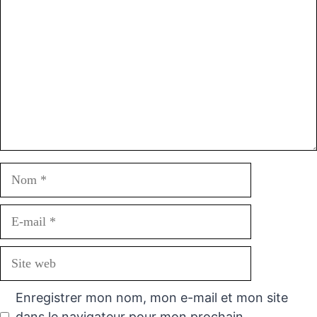
Nom
E-
mail
Site
web
Enregistrer mon nom, mon e-mail et mon site
dans le navigateur pour mon prochain