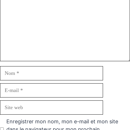
Nom
E-
mail
Site
web
Enregistrer mon nom, mon e-mail et mon site
dans le navigateur pour mon prochain